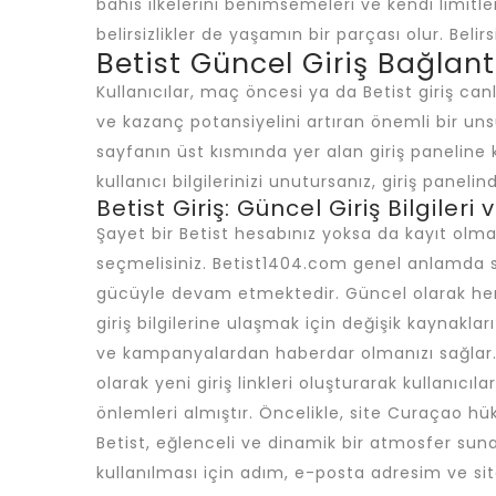
bahis ilkelerini benimsemeleri ve kendi limitl
belirsizlikler de yaşamın bir parçası olur. Belir
Betist Güncel Giriş Bağlant
Kullanıcılar, maç öncesi ya da
Betist giriş
canl
ve kazanç potansiyelini artıran önemli bir uns
sayfanın üst kısmında yer alan giriş paneline kul
kullanıcı bilgilerinizi unutursanız, giriş panel
Betist Giriş: Güncel Giriş Bilgileri
Şayet bir Betist hesabınız yoksa da kayıt olm
seçmelisiniz. Betist1404.com genel anlamda siz
gücüyle devam etmektedir. Güncel olarak her zam
giriş bilgilerine ulaşmak için değişik kaynakl
ve kampanyalardan haberdar olmanızı sağlar. Be
olarak yeni giriş linkleri oluşturarak kullanıcıla
önlemleri almıştır. Öncelikle, site Curaçao hü
Betist, eğlenceli ve dinamik bir atmosfer sun
kullanılması için adım, e-posta adresim ve sit