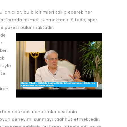
lanıcılar, bu bildirimleri takip ederek her
r platformda hizmet sunmaktadır. Sitede, spor
n yelpazesi bulunmaktadır.
zde
rı
eken
ak
oluyla
pte
iren
ekte ve düzenli denetimlerle sitenin
l bir oyun deneyimi sunmayı taahhüt etmektedir.