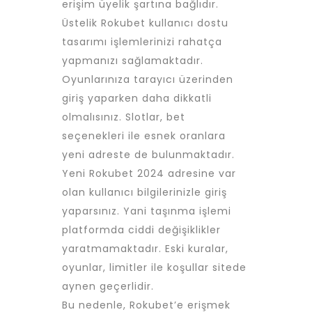
erişim üyelik şartına bağlıdır.
Üstelik Rokubet kullanıcı dostu
tasarımı işlemlerinizi rahatça
yapmanızı sağlamaktadır.
Oyunlarınıza tarayıcı üzerinden
giriş yaparken daha dikkatli
olmalısınız. Slotlar, bet
seçenekleri ile esnek oranlara
yeni adreste de bulunmaktadır.
Yeni Rokubet 2024 adresine var
olan kullanıcı bilgilerinizle giriş
yaparsınız. Yani taşınma işlemi
platformda ciddi değişiklikler
yaratmamaktadır. Eski kuralar,
oyunlar, limitler ile koşullar sitede
aynen geçerlidir.
Bu nedenle, Rokubet’e erişmek