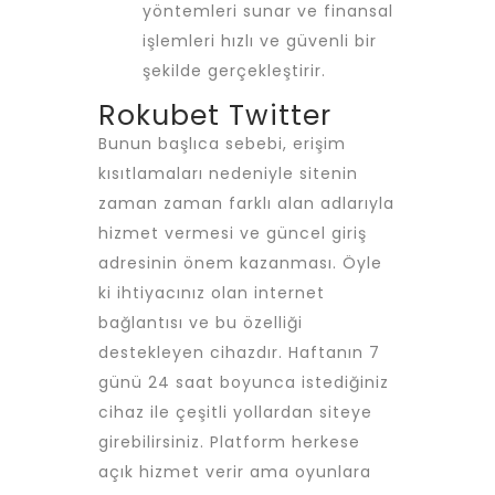
yöntemleri sunar ve finansal
işlemleri hızlı ve güvenli bir
şekilde gerçekleştirir.
Rokubet Twitter
Bunun başlıca sebebi, erişim
kısıtlamaları nedeniyle sitenin
zaman zaman farklı alan adlarıyla
hizmet vermesi ve güncel giriş
adresinin önem kazanması. Öyle
ki ihtiyacınız olan internet
bağlantısı ve bu özelliği
destekleyen cihazdır. Haftanın 7
günü 24 saat boyunca istediğiniz
cihaz ile çeşitli yollardan siteye
girebilirsiniz. Platform herkese
açık hizmet verir ama oyunlara