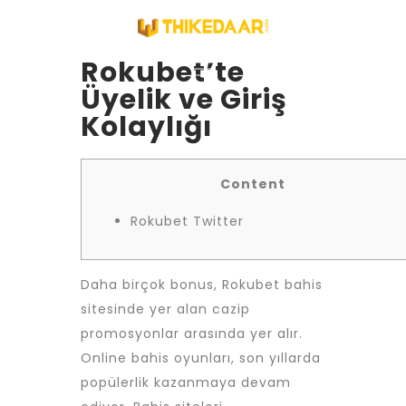
Rokubet’te
Üyelik ve Giriş
Kolaylığı
Content
Rokubet Twitter
Daha birçok bonus, Rokubet bahis
sitesinde yer alan cazip
promosyonlar arasında yer alır.
Online bahis oyunları, son yıllarda
popülerlik kazanmaya devam