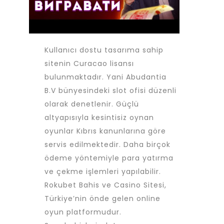
Kullanıcı dostu tasarıma sahip
sitenin Curacao lisansı
bulunmaktadır. Yani Abudantia
B.V bünyesindeki slot ofisi düzenli
olarak denetlenir. Güçlü
altyapısıyla kesintisiz oynan
oyunlar Kıbrıs kanunlarına göre
servis edilmektedir. Daha birçok
ödeme yöntemiyle para yatırma
ve çekme işlemleri yapılabilir.
Rokubet Bahis ve Casino Sitesi,
Türkiye’nin önde gelen online
oyun platformudur.