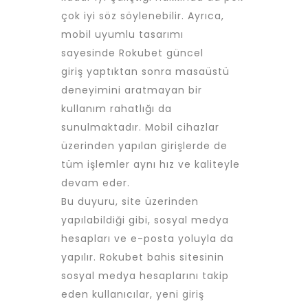
çok iyi söz söylenebilir. Ayrıca,
mobil uyumlu tasarımı
sayesinde
Rokubet güncel
giriş
yaptıktan sonra masaüstü
deneyimini aratmayan bir
kullanım rahatlığı da
sunulmaktadır. Mobil cihazlar
üzerinden yapılan girişlerde de
tüm işlemler aynı hız ve kaliteyle
devam eder.
Bu duyuru, site üzerinden
yapılabildiği gibi, sosyal medya
hesapları ve e-posta yoluyla da
yapılır. Rokubet bahis sitesinin
sosyal medya hesaplarını takip
eden kullanıcılar, yeni giriş