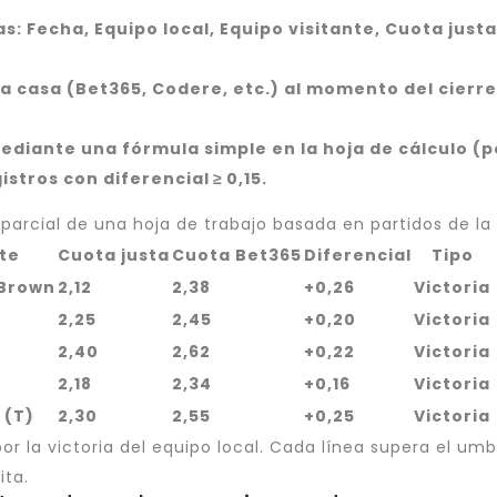
: Fecha, Equipo local, Equipo visitante, Cuota justa
 la casa (Bet365, Codere, etc.) al momento del cierr
diante una fórmula simple en la hoja de cálculo (
istros con diferencial ≥ 0,15.
arcial de una hoja de trabajo basada en partidos de la 
te
Cuota justa
Cuota Bet365
Diferencial
Tipo
 Brown
2,12
2,38
+0,26
Victoria
2,25
2,45
+0,20
Victoria
2,40
2,62
+0,22
Victoria
2,18
2,34
+0,16
Victoria
 (T)
2,30
2,55
+0,25
Victoria
r la victoria del equipo local. Cada línea supera el umbr
ita.