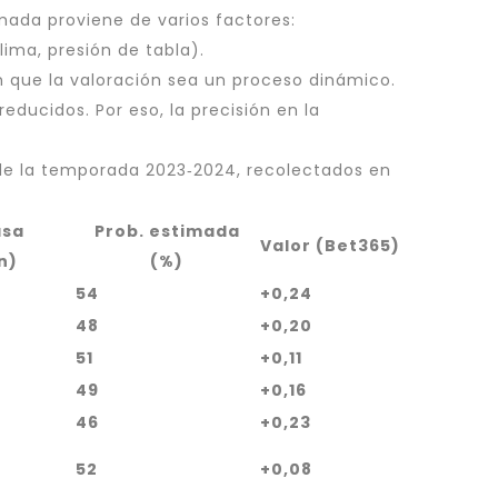
imada proviene de varios factores:
lima, presión de tabla).
en que la valoración sea un proceso dinámico.
ducidos. Por eso, la precisión en la
 de la temporada 2023‑2024, recolectados en
asa
Prob. estimada
Valor (Bet365)
n)
(%)
54
+0,24
48
+0,20
51
+0,11
49
+0,16
46
+0,23
52
+0,08