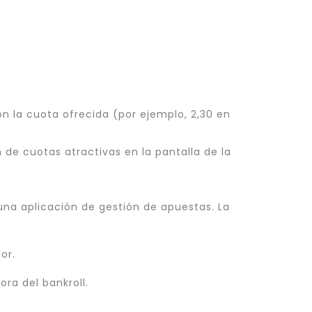
n la cuota ofrecida (por ejemplo, 2,30 en
n de cuotas atractivas en la pantalla de la
una aplicación de gestión de apuestas. La
or.
ra del bankroll.