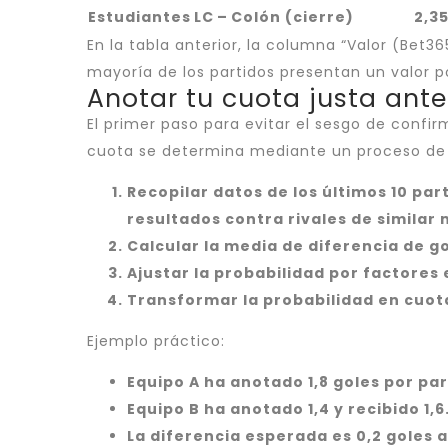
Estudiantes LC – Colón (cierre)
2,3
En la tabla anterior, la columna “Valor (Bet36
mayoría de los partidos presentan un valor po
Anotar tu cuota justa ant
El primer paso para evitar el sesgo de confi
cuota se determina mediante un proceso d
Recopilar datos de los últimos 10 par
resultados contra rivales de similar n
Calcular la media de diferencia de g
Ajustar la probabilidad
por factores e
Transformar la probabilidad en cuot
Ejemplo práctico:
Equipo A
ha anotado 1,8 goles por part
Equipo B
ha anotado 1,4 y recibido 1,6
La diferencia esperada es 0,2 goles a