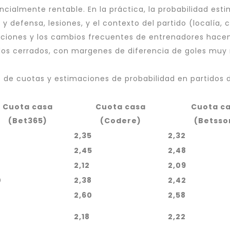
encialmente rentable. En la práctica, la probabilidad est
 defensa, lesiones, y el contexto del partido (localía, c
posiciones y los cambios frecuentes de entrenadores hac
dos cerrados, con margenes de diferencia de goles muy re
s de cuotas y estimaciones de probabilidad en partidos
Cuota casa
Cuota casa
Cuota c
(Bet365)
(Codere)
(Betsso
0
2,35
2,32
0
2,45
2,48
2,12
2,09
0
2,38
2,42
5
2,60
2,58
0
2,18
2,22