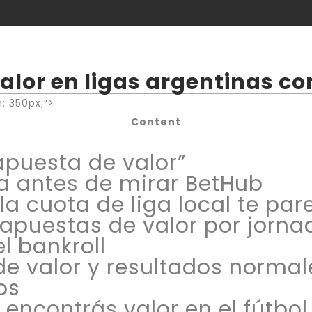
Shop
My ac
alor en ligas argentinas c
: 350px;”>
Content
apuesta de valor”
ta antes de mirar BetHub
a cuota de liga local te par
 apuestas de valor por jorna
l bankroll
de valor y resultados normal
os
 encontrás valor en el fútbo