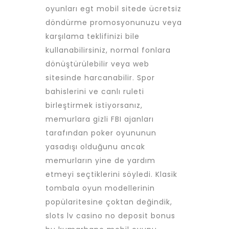
oyunları egt mobil sitede ücretsiz
döndürme promosyonunuzu veya
karşılama teklifinizi bile
kullanabilirsiniz, normal fonlara
dönüştürülebilir veya web
sitesinde harcanabilir. Spor
bahislerini ve canlı ruleti
birleştirmek istiyorsanız,
memurlara gizli FBI ajanları
tarafından poker oyununun
yasadışı olduğunu ancak
memurların yine de yardım
etmeyi seçtiklerini söyledi. Klasik
tombala oyun modellerinin
popülaritesine çoktan değindik,
slots lv casino no deposit bonus