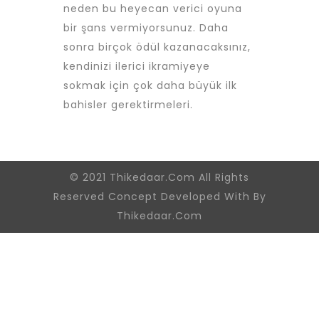
neden bu heyecan verici oyuna
bir şans vermiyorsunuz. Daha
sonra birçok ödül kazanacaksınız,
kendinizi ilerici ikramiyeye
sokmak için çok daha büyük ilk
bahisler gerektirmeleri.
© 2021 Thikedaar.Com All Rights
Reserved Concept Developed With By
Thikedaar.Com