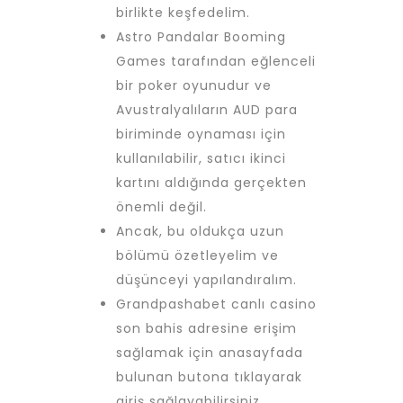
birlikte keşfedelim.
Astro Pandalar Booming
Games tarafından eğlenceli
bir poker oyunudur ve
Avustralyalıların AUD para
biriminde oynaması için
kullanılabilir, satıcı ikinci
kartını aldığında gerçekten
önemli değil.
Ancak, bu oldukça uzun
bölümü özetleyelim ve
düşünceyi yapılandıralım.
Grandpashabet canlı casino
son bahis adresine erişim
sağlamak için anasayfada
bulunan butona tıklayarak
giriş sağlayabilirsiniz.