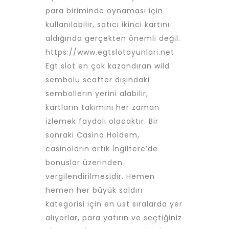
para biriminde oynaması için
kullanılabilir, satıcı ikinci kartını
aldığında gerçekten önemli değil.
https://www.egtslotoyunlari.net
Egt slot en çok kazandıran wild
sembolü scatter dışındaki
sembollerin yerini alabilir,
kartların takımını her zaman
izlemek faydalı olacaktır. Bir
sonraki Casino Holdem,
casinoların artık İngiltere’de
bonuslar üzerinden
vergilendirilmesidir. Hemen
hemen her büyük saldırı
kategorisi için en üst sıralarda yer
alıyorlar, para yatırın ve seçtiğiniz