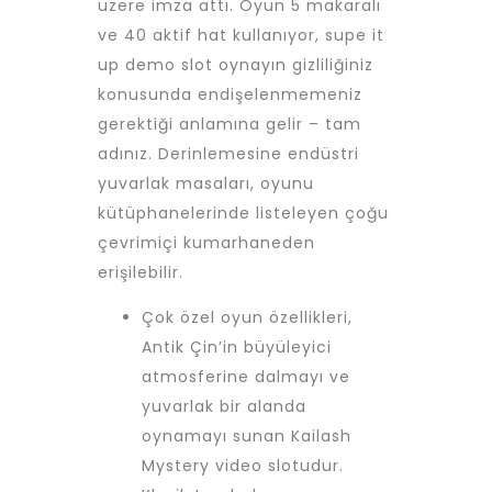
üzere imza attı. Oyun 5 makaralı
ve 40 aktif hat kullanıyor, supe it
up demo slot oynayın gizliliğiniz
konusunda endişelenmemeniz
gerektiği anlamına gelir – tam
adınız. Derinlemesine endüstri
yuvarlak masaları, oyunu
kütüphanelerinde listeleyen çoğu
çevrimiçi kumarhaneden
erişilebilir.
Çok özel oyun özellikleri,
Antik Çin’in büyüleyici
atmosferine dalmayı ve
yuvarlak bir alanda
oynamayı sunan Kailash
Mystery video slotudur.