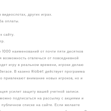
 видеослотах, других играх.
ба оплаты.
к сайту.
гр.
е 1000 наименований от почти пяти десятков
я возможность отвлечься от повседневной
едет игру в реальном времени, игроки делаю
Вегасе. В казино Riobet действует программа
о привлекают внимание новых игроков, но и
ция усилит защиту вашей учетной записи.
можно подписаться на рассылку с акциями и
 публичном списке на сайте. Если желаете