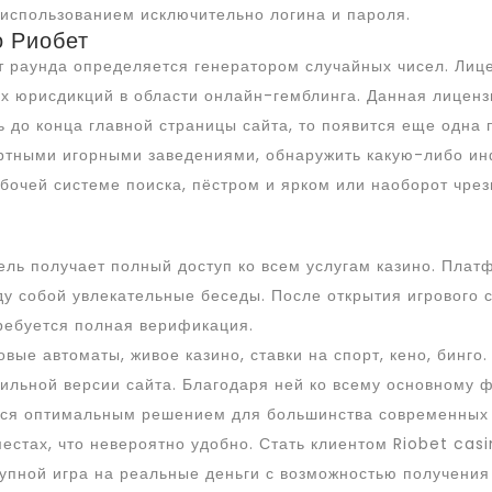
с использованием исключительно логина и пароля.
о Риобет
ат раунда определяется генератором случайных чисел. Л
х юрисдикций в области онлайн-гемблинга. Данная лицензи
ть до конца главной страницы сайта, то появится еще одна
артными игорными заведениями, обнаружить какую-либо и
абочей системе поиска, пёстром и ярком или наоборот чр
ль получает полный доступ ко всем услугам казино. Плат
у собой увлекательные беседы. После открытия игрового с
ребуется полная верификация.
ые автоматы, живое казино, ставки на спорт, кено, бинго.
бильной версии сайта. Благодаря ней ко всему основному
тся оптимальным решением для большинства современных 
местах, что невероятно удобно. Стать клиентом Riobet cas
тупной игра на реальные деньги с возможностью получения