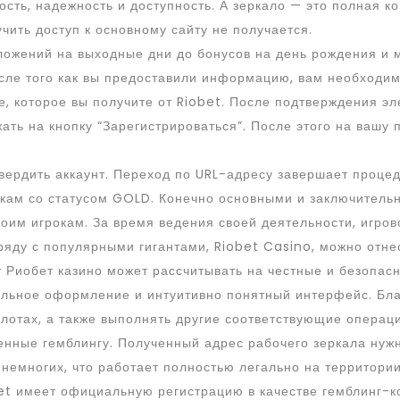
ть, надежность и доступность. А зеркало — это полная коп
учить доступ к основному сайту не получается.
ложений на выходные дни до бонусов на день рождения и м
осле того как вы предоставили информацию, вам необходим
е, которое вы получите от Riobet. После подтверждения эл
ать на кнопку “Зарегистрироваться”. После этого на вашу 
ердить аккаунт. Переход по URL-адресу завершает процед
окам со статусом GOLD. Конечно основными и заключител
оим игрокам. За время ведения своей деятельности, игров
яду с популярными гигантами, Riobet Casino, можно отне
т Риобет казино может рассчитывать на честные и безопас
льное оформление и интуитивно понятный интерфейс. Бла
ослотах, а также выполнять другие соответствующие операц
енные гемблингу. Полученный адрес рабочего зеркала нужн
з немногих, что работает полностью легально на территори
et имеет официальную регистрацию в качестве гемблинг-