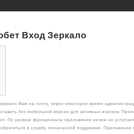
Shop
My ac
обет Вход Зеркало
зеркало Вам на почту, через некоторое время администрац
ставить без мобильной версии для активных игроков. Прил
ия. По уровню функционала приложение ничем не уступает 
и обратиться в службу технической поддержки. Приложени