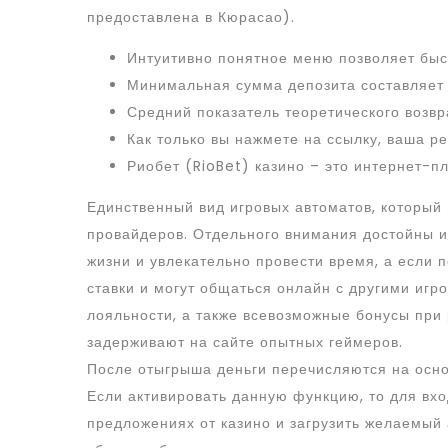
предоставлена в Кюрасао).
Интуитивно понятное меню позволяет быстр
Минимальная сумма депозита составляет о
Средний показатель теоретического возвр
Как только вы нажмете на ссылку, ваша ре
Риобет (RioBet) казино – это интернет-п
Единственный вид игровых автоматов, который 
провайдеров. Отдельного внимания достойны и
жизни и увлекательно провести время, а если 
ставки и могут общаться онлайн с другими игр
лояльности, а также всевозможные бонусы при 
задерживают на сайте опытных геймеров.
После отыгрыша деньги перечисляются на осно
Если активировать данную функцию, то для вх
предложениях от казино и загрузить желаемый 