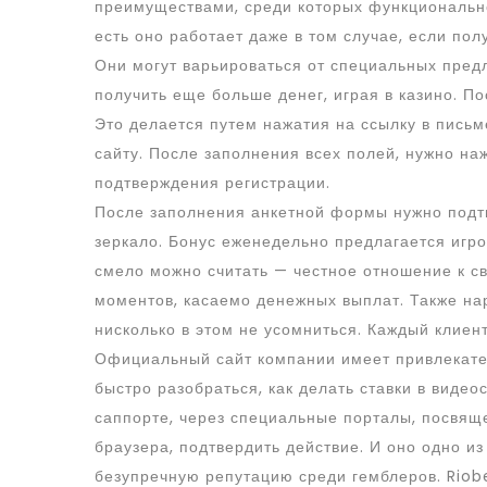
преимуществами, среди которых функциональнос
есть оно работает даже в том случае, если пол
Они могут варьироваться от специальных пред
получить еще больше денег, играя в казино. П
Это делается путем нажатия на ссылку в письм
сайту. После заполнения всех полей, нужно наж
подтверждения регистрации.
После заполнения анкетной формы нужно подтв
зеркало. Бонус еженедельно предлагается игр
смело можно считать — честное отношение к св
моментов, касаемо денежных выплат. Также нар
нисколько в этом не усомниться. Каждый клиен
Официальный сайт компании имеет привлекате
быстро разобраться, как делать ставки в виде
саппорте, через специальные порталы, посвящ
браузера, подтвердить действие. И оно одно и
безупречную репутацию среди гемблеров. Riob