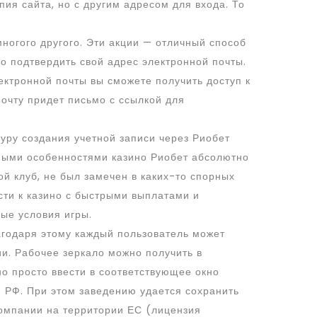
ия сайта, но с другим адресом для входа. То
ногого другого. Эти акции — отличный способ
о подтвердить свой адрес электронной почты.
ектронной почты вы сможете получить доступ к
почту придет письмо с ссылкой для
уру создания учетной записи через Риобет
ьными особенностями казино Риобет абсолютно
ой клуб, не был замечен в каких-то спорных
сти к казино с быстрыми выплатами и
ные условия игры.
годаря этому каждый пользователь может
ии. Рабочее зеркало можно получить в
о просто ввести в соответствующее окно
и РФ. При этом заведению удается сохранить
компании на территории ЕС (лицензия