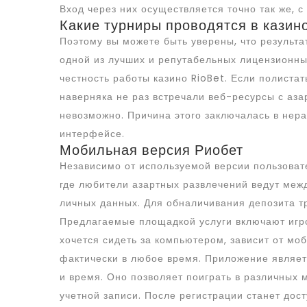
Вход через них осуществляется точно так же, 
Какие турниры проводятся в казин
Поэтому вы можете быть уверены, что результ
одной из лучших и репутабельных лицензионны
честность работы казино RioBet. Если полиста
наверняка не раз встречали веб-ресурсы с аз
невозможно. Причина этого заключалась в нер
интерфейсе.
Мобильная версия Риобет
Независимо от используемой версии пользовате
где любители азартных развлечений ведут межд
личных данных. Для обналичивания депозита т
Предлагаемые площадкой услуги включают игров
хочется сидеть за компьютером, зависит от мо
фактически в любое время. Приложение являе
и время. Оно позволяет поиграть в различных 
учетной записи. После регистрации станет дос