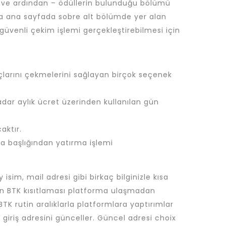
ız ve ardından – ödüllerin bulunduğu bölümü
rıca ana sayfada sobre alt bölümde yer alan
güvenli çekim işlemi gerçekleştirebilmesi için
çlarını çekmelerini sağlayan birçok seçenek
dar aylık ücret üzerinden kullanılan gün
aktır.
ma başlığından yatırma işlemi
isim, mail adresi gibi birkaç bilginizle kısa
nden BTK kısıtlaması platforma ulaşmadan
K rutin aralıklarla platformlara yaptırımlar
 giriş adresini günceller. Güncel adresi choix