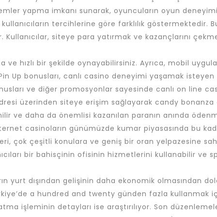
l işlemler yapma imkanı sunarak, oyuncuların oyun deneyimi
ullanıcıların tercihlerine göre farklılık göstermektedir.
. Kullanıcılar, siteye para yatırmak ve kazançlarını çek
ve hızlı bir şekilde oynayabilirsiniz. Ayrıca, mobil uygul
. Pin Up bonusları, canlı casino deneyimi yaşamak isteyen ku
nusları ve diğer promosyonlar sayesinde canlı on line cas
iş adresi üzerinden siteye erişim sağlayarak candy bonanza
venilir ve daha da önemlisi kazanılan paranın anında öden
e internet casinoların günümüzde kumar piyasasında bu ka
leri, çok çeşitli konulara ve geniş bir oran yelpazesine sah
ıcıları bir bahisçinin ofisinin hizmetlerini kullanabilir ve 
ların yurt dışından gelişinin daha ekonomik olmasından dol
ürkiye’de a hundred and twenty günden fazla kullanmak iç
tma işleminin detayları ise araştırılıyor. Son düzenlemele