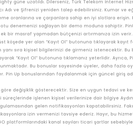
y güne uzatıldı. Dilerseniz, Türk Telekom İnternet Hizme
 Adı ve Şifrenizi yeniden talep edebilirsiniz. Kumar ve eğ
me oranlarına ve çarpanlara sahip en iyi slotlara erişin. 
lotu denemenizi sağlayan bir demo moduna sahiptir. PinU
ek bir masraf yapmadan bütçenizi artırmanıza izin verir.
 üst köşede yer alan “Kayıt Ol” butonuna tıklayarak kay
n yanı sıra kişisel bilgilerinizi de girmeniz istenecektir. Bu 
arak “Kayıt Ol” butonuna tıklamanız yeterlidir. Ayrıca, Pi
ı sunmaktadır. Bu bonuslar sayesinde üyeler, daha fazla
er. Pin Up bonuslarından faydalanmak için güncel giriş adr
e göre değişiklik gösterecektir. Size en uygun tedavi ve kes
süreçlerinde işlenen kişisel verilerinize dair bilgiye Ayd
lamasından gelen notifikasyonları kapatabilirsiniz. Faka
kasyonlara izin vermenizi tavsiye ederiz. Hayır, bu hizm
 platformlarındaki kanal sayıları ticari şartlar sebebiyle 