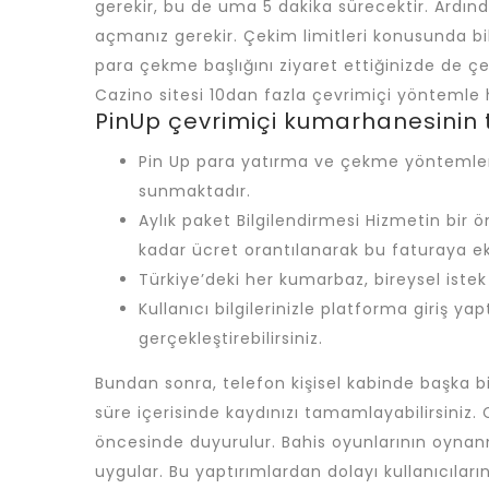
gerekir, bu de uma 5 dakika sürecektir. Ardın
açmanız gerekir. Çekim limitleri konusunda bi
para çekme başlığını ziyaret ettiğinizde de çe
Cazino sitesi 10dan fazla çevrimiçi yöntemle 
PinUp çevrimiçi kumarhanesinin t
Pin Up para yatırma ve çekme yöntemleri,
sunmaktadır.
Aylık paket Bilgilendirmesi Hizmetin bir
kadar ücret orantılanarak bu faturaya ek
Türkiye’deki her kumarbaz, bireysel istek 
Kullanıcı bilgilerinizle platforma giriş
gerçekleştirebilirsiniz.
Bundan sonra, telefon kişisel kabinde başka bir 
süre içerisinde kaydınızı tamamlayabilirsiniz.
öncesinde duyurulur. Bahis oyunlarının oynanm
uygular. Bu yaptırımlardan dolayı kullanıcılar