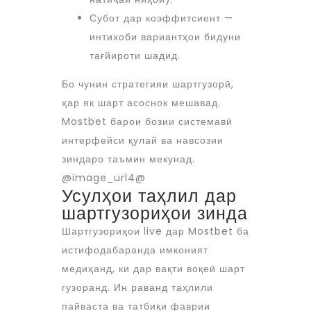
Субот дар коэффитсиент —
интихоби вариантҳои бидуни
тағйироти шадид.
Бо чунин стратегияи шартгузорӣ,
ҳар як шарт асоснок мешавад.
Mostbet барои бозии системавӣ
интерфейси қулай ва навсозии
зиндаро таъмин мекунад.
@image_url4@
Усулҳои таҳлил дар
шартгузориҳои зинда
Шартгузориҳои live дар Mostbet ба
истифодабаранда имконият
медиҳанд, ки дар вақти воқеӣ шарт
гузоранд. Ин раванд таҳлили
пайваста ва татбиқи фаврии