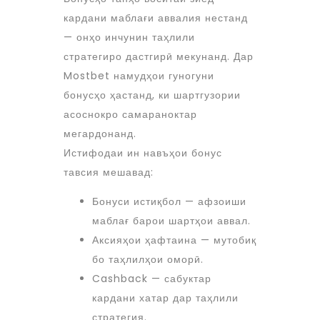
кардани маблағи аввалия нестанд
— онҳо инчунин таҳлили
стратегиро дастгирӣ мекунанд. Дар
Mostbet намудҳои гуногуни
бонусҳо ҳастанд, ки шартгузории
асоснокро самараноктар
мегардонанд.
Истифодаи ин навъҳои бонус
тавсия мешавад:
Бонуси истиқбол — афзоиши
маблағ барои шартҳои аввал.
Аксияҳои ҳафтаина — мутобиқ
бо таҳлилҳои оморӣ.
Cashback — сабуктар
кардани хатар дар таҳлили
стратегия.