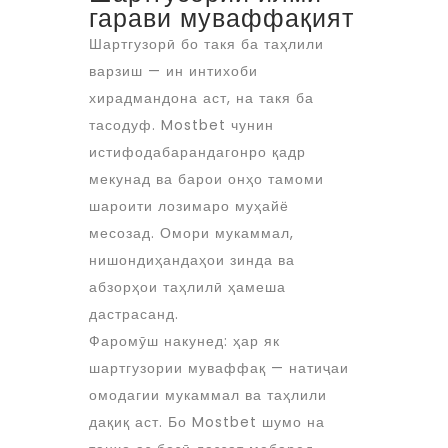
гарави муваффақият
Шартгузорӣ бо такя ба таҳлили
варзиш — ин интихоби
хирадмандона аст, на такя ба
тасодуф. Mostbet чунин
истифодабарандагонро қадр
мекунад ва барои онҳо тамоми
шароити лозимаро муҳайё
месозад. Омори мукаммал,
нишондиҳандаҳои зинда ва
абзорҳои таҳлилӣ ҳамеша
дастрасанд.
Фаромӯш накунед: ҳар як
шартгузории муваффақ — натиҷаи
омодагии мукаммал ва таҳлили
дақиқ аст. Бо Mostbet шумо на