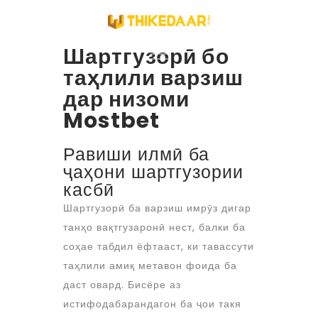
Шартгузорӣ бо
таҳлили варзиш
дар низоми
Mostbet
Равиши илмӣ ба
ҷаҳони шартгузории
касбӣ
Шартгузорӣ ба варзиш имрӯз дигар
танҳо вақтгузаронӣ нест, балки ба
соҳае табдил ёфтааст, ки тавассути
таҳлили амиқ метавон фоида ба
даст овард. Бисёре аз
истифодабарандагон ба ҷои такя