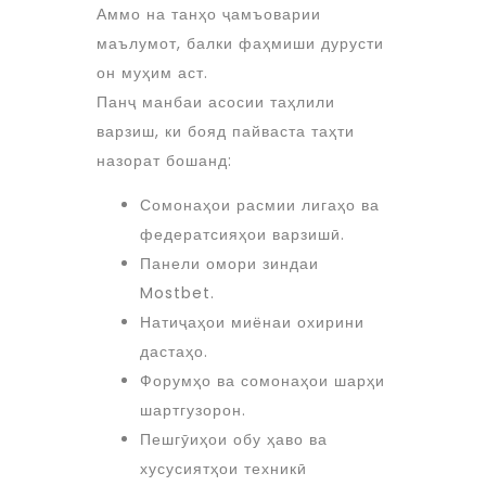
Аммо на танҳо ҷамъоварии
маълумот, балки фаҳмиши дурусти
он муҳим аст.
Панҷ манбаи асосии таҳлили
варзиш, ки бояд пайваста таҳти
назорат бошанд:
Сомонаҳои расмии лигаҳо ва
федератсияҳои варзишӣ.
Панели омори зиндаи
Mostbet.
Натиҷаҳои миёнаи охирини
дастаҳо.
Форумҳо ва сомонаҳои шарҳи
шартгузорон.
Пешгӯиҳои обу ҳаво ва
хусусиятҳои техникӣ