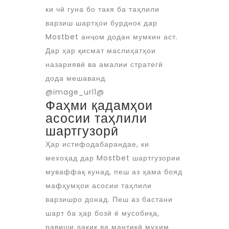
ки чӣ гуна бо такя ба таҳлили
варзиш шартҳои бурднок дар
Mostbet анҷом додан мумкин аст.
Дар ҳар қисмат маслиҳатҳои
назариявӣ ва амалии стратегӣ
дода мешаванд.
@image_url1@
Фаҳми қадамҳои
асосии таҳлили
шартгузорӣ
Ҳар истифодабарандае, ки
мехоҳад дар Mostbet шартгузории
муваффақ кунад, пеш аз ҳама бояд
мафҳумҳои асосии таҳлили
варзишро донад. Пеш аз бастани
шарт ба ҳар бозӣ ё мусобиқа,
равиши дақиқ ва мантиқӣ муҳим