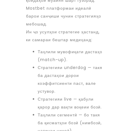
қоидаҳои муайян шарт гузорад.
Mostbet платформаи идеалӣ
барои санҷиши чунин стратегияҳо
мебошад.
Ин ҷо усулҳои стратегие ҳастанд,
ки самараи бештар медиҳанд:
Таҳлили мувофиқати дастаҳо
(match-up).
Стратегияи underdog — такя
ба дастаҳои дорои
коэффитсиенти паст, вале
устувор.
Стратегияи live — қабули
қарор дар вақти воқеии бозӣ.
Таҳлили сегментӣ — бо такя
ба қисматҳои бозӣ (нимбозӣ,
натиҷаи ниҳоӣ).