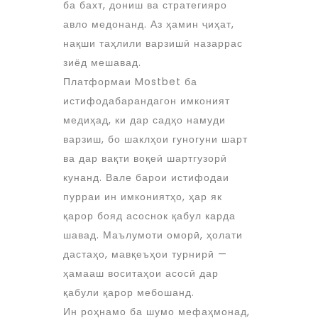
ба бахт, дониш ва стратегияро
авло медонанд. Аз ҳамин ҷиҳат,
нақши таҳлили варзишӣ назаррас
зиёд мешавад.
Платформаи Mostbet ба
истифодабарандагон имконият
медиҳад, ки дар садҳо намуди
варзиш, бо шаклҳои гуногуни шарт
ва дар вақти воқеӣ шартгузорӣ
кунанд. Вале барои истифодаи
пурраи ин имкониятҳо, ҳар як
қарор бояд асоснок қабул карда
шавад. Маълумоти оморӣ, ҳолати
дастаҳо, мавқеъҳои турнирӣ —
ҳамааш воситаҳои асосӣ дар
қабули қарор мебошанд.
Ин роҳнамо ба шумо мефаҳмонад,