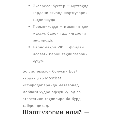
Экспресс-бустер — муттаҳид
кардани якчанд шартгузории
таҳлилшуда.
Промо-кодҳо — имкониятҳои
махсус барои таҳлилгарони
инфиродӣ.
Барномаҳои VIP — фоидаи
иловагӣ барои таҳлилгарони
чуқур.
Бо системаҳои бонусии
Бозӣ
кардан дар Mostbet
,
истифодабаранда метавонад
маблағи худро афзун кунад ва
стратегияи таҳлилиро ба бурд
табдил диҳад.
Шартгузории илмӣ —