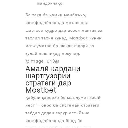
майдончаҳо.
Бо такя ба ҳамин манбаъҳо,
истифодабаранда метавонад
шартҳои худро дар асоси мантиқ ва
таҳлил таҳия кунад. Mostbet чунин
маълумотро бо шакли фаврӣ ва
қулай пешниҳод мекунад.
@image_url3@
Амалӣ кардани
шартгузории
стратегӣ дар
Mostbet
Қабули қарорҳо бо маълумот кофӣ
нест — онро ба системаи стратегӣ
табдил додан зарур аст. Яъне
истифодабаранда бояд бо