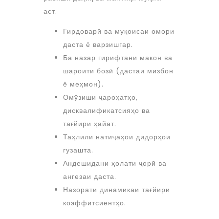
аст.
Гирдоварӣ ва муқоисаи омори
даста ё варзишгар.
Ба назар гирифтани макон ва
шароити бозӣ (дастаи мизбон
ё меҳмон).
Омӯзиши ҷароҳатҳо,
дисквалификатсияҳо ва
тағйири ҳайат.
Таҳлили натиҷаҳои дидорҳои
гузашта.
Андешидани ҳолати ҷорӣ ва
ангезаи даста.
Назорати динамикаи тағйири
коэффитсиентҳо.