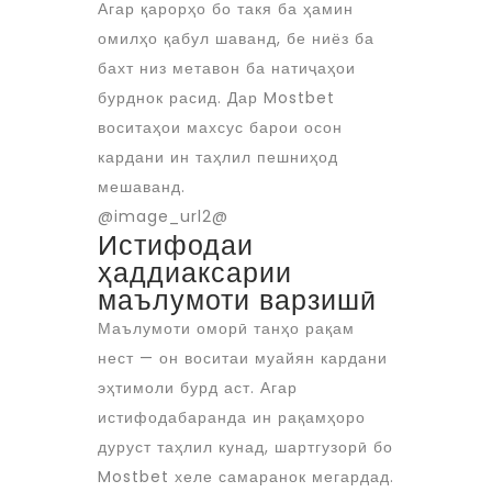
Агар қарорҳо бо такя ба ҳамин
омилҳо қабул шаванд, бе ниёз ба
бахт низ метавон ба натиҷаҳои
бурднок расид. Дар Mostbet
воситаҳои махсус барои осон
кардани ин таҳлил пешниҳод
мешаванд.
@image_url2@
Истифодаи
ҳаддиаксарии
маълумоти варзишӣ
Маълумоти оморӣ танҳо рақам
нест — он воситаи муайян кардани
эҳтимоли бурд аст. Агар
истифодабаранда ин рақамҳоро
дуруст таҳлил кунад, шартгузорӣ бо
Mostbet хеле самаранок мегардад.