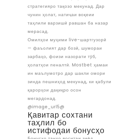
стратегияро тақозо мекунад. Дар
чунин ҳолат, натиҷаи воқеии
таҳлили варзишӣ равшан ба назар
мерасад.
Омилҳои муҳими live-шартгузорӣ
— фаъолият дар бозӣ, шумораи
зарбаҳо, фоизи назорати тӯб,
ҳолатҳои пеналтӣ. Mostbet ҳамаи
ин маълумотро дар шакли омори
зинда пешниҳод мекунад, ки қабули
қарорҳои дақиқро осон
мегардонад.
@image_url5@
Қавитар сохтани
таҳлил бо
истифодаи бонусҳо
Бонусҳо танҳо воситаи зиёд