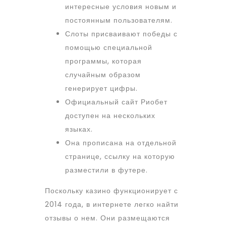
интересные условия новым и
постоянным пользователям.
Слоты присваивают победы с
помощью специальной
программы, которая
случайным образом
генерирует цифры.
Официальный сайт Риобет
доступен на нескольких
языках.
Она прописана на отдельной
странице, ссылку на которую
разместили в футере.
Поскольку казино функционирует с
2014 года, в интернете легко найти
отзывы о нем. Они размещаются