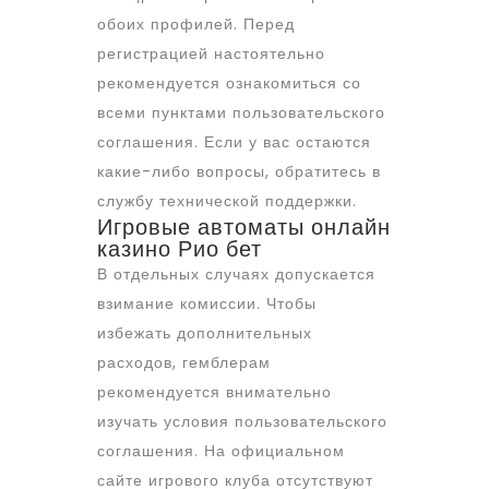
обоих профилей. Перед
регистрацией настоятельно
рекомендуется ознакомиться со
всеми пунктами пользовательского
соглашения. Если у вас остаются
какие-либо вопросы, обратитесь в
службу технической поддержки.
Игровые автоматы онлайн
казино Рио бет
В отдельных случаях допускается
взимание комиссии. Чтобы
избежать дополнительных
расходов, гемблерам
рекомендуется внимательно
изучать условия пользовательского
соглашения. На официальном
сайте игрового клуба отсутствуют