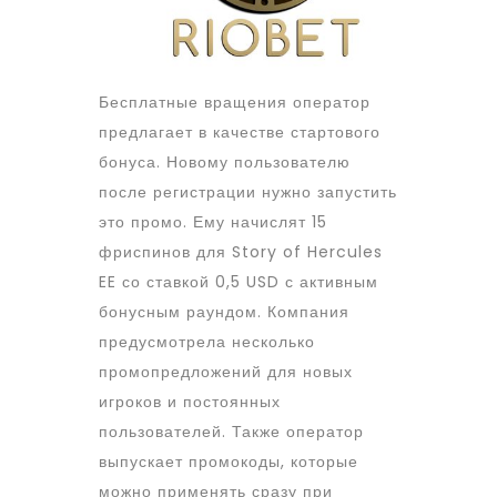
Бесплатные вращения оператор
предлагает в качестве стартового
бонуса. Новому пользователю
после регистрации нужно запустить
это промо. Ему начислят 15
фриспинов для Story of Hercules
EE со ставкой 0,5 USD с активным
бонусным раундом. Компания
предусмотрела несколько
промопредложений для новых
игроков и постоянных
пользователей. Также оператор
выпускает промокоды, которые
можно применять сразу при