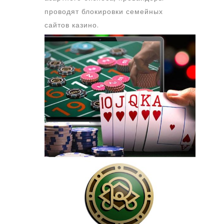
проводят блокировки семейных
сайтов казино.