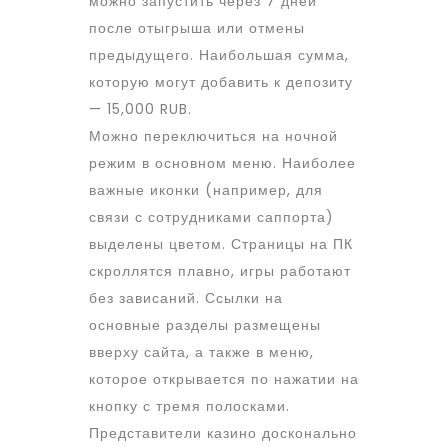
можно запустить через 7 дней
после отыгрыша или отмены
предыдущего. Наибольшая сумма,
которую могут добавить к депозиту
— 15,000 RUB.
Можно переключиться на ночной
режим в основном меню. Наиболее
важные иконки (например, для
связи с сотрудниками саппорта)
выделены цветом. Страницы на ПК
скроллятся плавно, игры работают
без зависаний. Ссылки на
основные разделы размещены
вверху сайта, а также в меню,
которое открывается по нажатии на
кнопку с тремя полосками.
Представители казино досконально