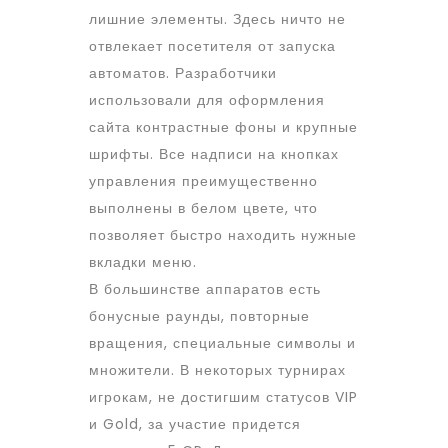
лишние элементы. Здесь ничто не
отвлекает посетителя от запуска
автоматов. Разработчики
использовали для оформления
сайта контрастные фоны и крупные
шрифты. Все надписи на кнопках
управления преимущественно
выполнены в белом цвете, что
позволяет быстро находить нужные
вкладки меню.
В большинстве аппаратов есть
бонусные раунды, повторные
вращения, специальные символы и
множители. В некоторых турнирах
игрокам, не достигшим статусов VIP
и Gold, за участие придется