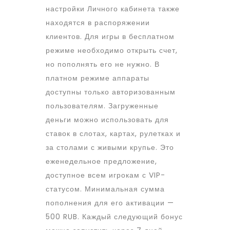
настройки Личного кабинета также
находятся в распоряжении
клиентов. Для игры в бесплатном
режиме необходимо открыть счет,
но пополнять его не нужно. В
платном режиме аппараты
доступны только авторизованным
пользователям. Загруженные
деньги можно использовать для
ставок в слотах, картах, рулетках и
за столами с живыми крупье. Это
еженедельное предложение,
доступное всем игрокам с VIP-
статусом. Минимальная сумма
пополнения для его активации —
500 RUB. Каждый следующий бонус