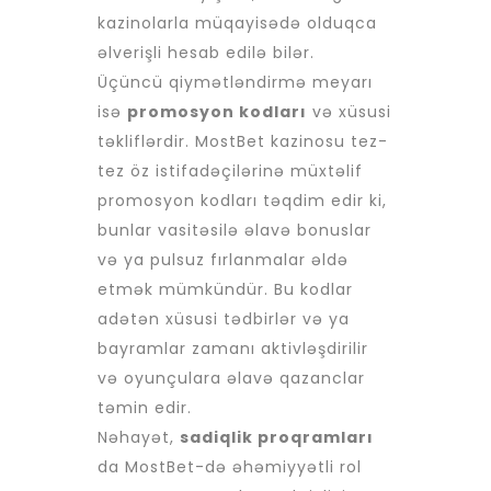
kazinolarla müqayisədə olduqca
əlverişli hesab edilə bilər.
Üçüncü qiymətləndirmə meyarı
isə
promosyon kodları
və xüsusi
təkliflərdir. MostBet kazinosu tez-
tez öz istifadəçilərinə müxtəlif
promosyon kodları təqdim edir ki,
bunlar vasitəsilə əlavə bonuslar
və ya pulsuz fırlanmalar əldə
etmək mümkündür. Bu kodlar
adətən xüsusi tədbirlər və ya
bayramlar zamanı aktivləşdirilir
və oyunçulara əlavə qazanclar
təmin edir.
Nəhayət,
sadiqlik proqramları
da MostBet-də əhəmiyyətli rol