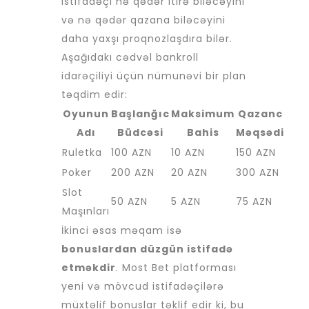
istifadəçi nə qədər itirə biləcəyini
və nə qədər qazana biləcəyini
daha yaxşı proqnozlaşdıra bilər.
Aşağıdakı cədvəl bankroll
idarəçiliyi üçün nümunəvi bir plan
təqdim edir:
Oyunun
Başlanğıc
Maksimum
Qazanc
Adı
Büdcəsi
Bahis
Məqsədi
Ruletka
100 AZN
10 AZN
150 AZN
Poker
200 AZN
20 AZN
300 AZN
Slot
50 AZN
5 AZN
75 AZN
Maşınları
İkinci əsas məqam isə
bonuslardan düzgün istifadə
etməkdir
. Most Bet platforması
yeni və mövcud istifadəçilərə
müxtəlif bonuslar təklif edir ki, bu