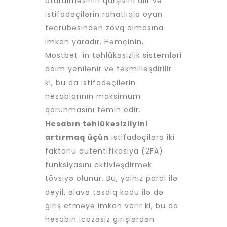
ötürülməsinin qarşısını alır və
istifadəçilərin rahatlıqla oyun
təcrübəsindən zövq almasına
imkan yaradır. Həmçinin,
Mostbet-in təhlükəsizlik sistemləri
daim yenilənir və təkmilləşdirilir
ki, bu da istifadəçilərin
hesablarının maksimum
qorunmasını təmin edir.
Hesabın təhlükəsizliyini
artırmaq üçün
istifadəçilərə iki
faktorlu autentifikasiya (2FA)
funksiyasını aktivləşdirmək
tövsiyə olunur. Bu, yalnız parol ilə
deyil, əlavə təsdiq kodu ilə də
giriş etməyə imkan verir ki, bu da
hesabın icazəsiz girişlərdən