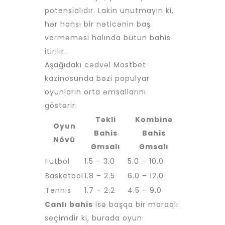
potensialıdır. Lakin unutmayın ki,
hər hansı bir nəticənin baş
verməməsi halında bütün bahis
itirilir.
Aşağıdakı cədvəl Mostbet
kazinosunda bəzi populyar
oyunların orta əmsallarını
göstərir:
Təkli
Kombinə
Oyun
Bahis
Bahis
Növü
Əmsalı
Əmsalı
Futbol
1.5 – 3.0
5.0 – 10.0
Basketbol
1.8 – 2.5
6.0 – 12.0
Tennis
1.7 – 2.2
4.5 – 9.0
Canlı bahis
isə başqa bir maraqlı
seçimdir ki, burada oyun