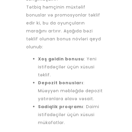
Tətbiq həmçinin müxtəlif
bonuslar və promosyonlar təklif
edir ki, bu da oyunçuların
marağını artırır. Aşağıda bəzi
təklif olunan bonus növləri qeyd
olunub:
Xoş gəldin bonusu
: Yeni
istifadəçilər üçün xüsusi
təklif.
Depozit bonusları
:
Müəyyən məbləğdə depozit
yatıranlara əlavə vəsait.
Sadiqlik proqramı
: Daimi
istifadəçilər üçün xüsusi
mükafatlar.