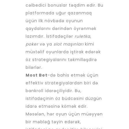
cəlbedici bonuslar təqdim edir. Bu
platformada uğur qazanmaq
üçün ilk növbədə oyunun
qaydalarını dərindən öyrənmək
lazımdır. İstifadəçilər
ruletka
,
poker
və ya
slot maşınları
kimi
müxtəlif oyunlarda iştirak edərək
öz strategiyalarını təkmilləşdirə
bilərlər.
Most Bet
-də bahis etmək üçün
effektiv strategiyalardan biri də
bankroll idarəçiliyidir. Bu,
istifadəçinin öz büdcəsini düzgün
idarə etməsinə kömək edir.
Məsələn, hər oyun üçün müəyyən
bir məbləğ təyin edərək,