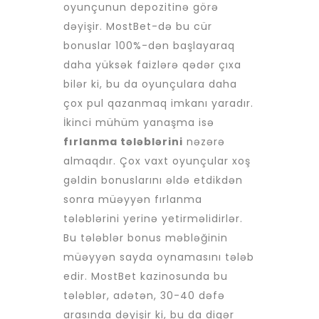
oyunçunun depozitinə görə
dəyişir. MostBet-də bu cür
bonuslar 100%-dən başlayaraq
daha yüksək faizlərə qədər çıxa
bilər ki, bu da oyunçulara daha
çox pul qazanmaq imkanı yaradır.
İkinci mühüm yanaşma isə
fırlanma tələblərini
nəzərə
almaqdır. Çox vaxt oyunçular xoş
gəldin bonuslarını əldə etdikdən
sonra müəyyən fırlanma
tələblərini yerinə yetirməlidirlər.
Bu tələblər bonus məbləğinin
müəyyən sayda oynamasını tələb
edir. MostBet kazinosunda bu
tələblər, adətən, 30-40 dəfə
arasında dəyişir ki, bu da digər