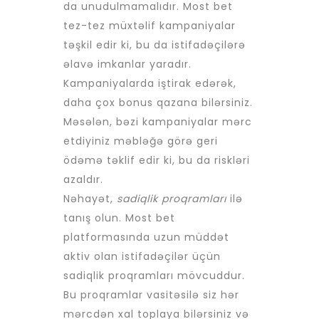
da unudulmamalıdır. Most bet
tez-tez müxtəlif kampaniyalar
təşkil edir ki, bu da istifadəçilərə
əlavə imkanlar yaradır.
Kampaniyalarda iştirak edərək,
daha çox bonus qazana bilərsiniz.
Məsələn, bəzi kampaniyalar mərc
etdiyiniz məbləğə görə geri
ödəmə təklif edir ki, bu da riskləri
azaldır.
Nəhayət,
sadiqlik proqramları
ilə
tanış olun. Most bet
platformasında uzun müddət
aktiv olan istifadəçilər üçün
sadiqlik proqramları mövcuddur.
Bu proqramlar vasitəsilə siz hər
mərcdən xal toplaya bilərsiniz və