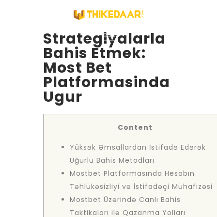
Strategiyalarla
Bahis Etmek:
Most Bet
Platformasinda
Ugur
Content
Yüksək Əmsallardan İstifadə Edərək
Uğurlu Bahis Metodları
Mostbet Platformasında Hesabın
Təhlükəsizliyi və İstifadəçi Mühafizəsi
Mostbet Üzərində Canlı Bahis
Taktikaları ilə Qazanma Yolları