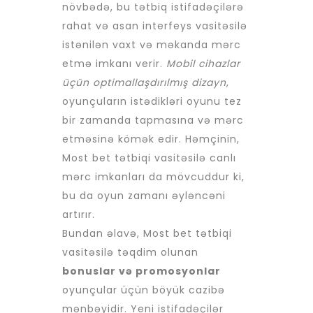
növbədə, bu tətbiq istifadəçilərə
rahat və asan interfeys vasitəsilə
istənilən vaxt və məkanda mərc
etmə imkanı verir.
Mobil cihazlar
üçün optimallaşdırılmış dizayn
,
oyunçuların istədikləri oyunu tez
bir zamanda tapmasına və mərc
etməsinə kömək edir. Həmçinin,
Most bet tətbiqi vasitəsilə canlı
mərc imkanları da mövcuddur ki,
bu da oyun zamanı əyləncəni
artırır.
Bundan əlavə, Most bet tətbiqi
vasitəsilə təqdim olunan
bonuslar və promosyonlar
oyunçular üçün böyük cazibə
mənbəyidir. Yeni istifadəçilər