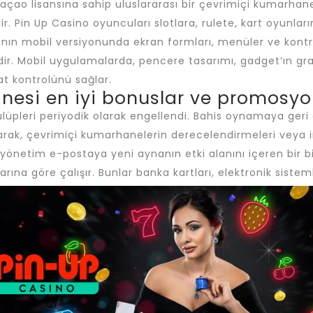
raçao lisansına sahip uluslararası bir çevrimiçi kumarhaned
 Pin Up Casino oyuncuları slotlara, rulete, kart oyunlar
sının mobil versiyonunda ekran formları, menüler ve kont
ir. Mobil uygulamalarda, pencere tasarımı, gadget’ın grafi
at kontrolünü sağlar.
nesi en iyi bonuslar ve promosyo
lüpleri periyodik olarak engellendi. Bahis oynamaya g
olarak, çevrimiçi kumarhanelerin derecelendirmeleri veya 
yönetim e-postaya yeni aynanın etki alanını içeren bir b
arına göre çalışır. Bunlar banka kartları, elektronik sisteml