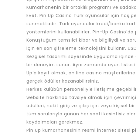
Kumarhanenin bir ortaklık programı ve sadakat 
Evet, Pin Up Casino Türk oyuncular için hoş g
sunmaktadır. Türk oyuncular kredi/banka kart
yöntemlerini kullanabilirler. Pin-Up Casino’da
Konuştuğum temsilci kibar ve bilgiliydi ve so
için en son şifreleme teknolojisini kullanır. U
Sezgisel tasarımı sayesinde Uygulama içinde g
bir deneyim sunar. Aynı zamanda oyun listesi a
Up’a kayıt olmak, on line casino müşterilerine
gerçek ödüller kazanabilirsiniz.
Herkes kulübün personeliyle iletişime geçebil
website hakkında tavsiye almak için çevrimiç
ödülleri, nakit giriş ve çıkış için veya kişise
tüm sorularıyla günün her saati kesintisiz ol
kaydolmaları gerekmez.
Pin Up kumarhanesinin resmi internet sitesi pi