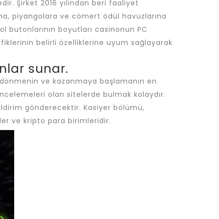
ir. Şirket 2016 yılından beri faaliyet
ına, piyangolara ve cömert ödül havuzlarına
rol butonlarının boyutları casinonun PC
klerinin belirli özelliklerine uyum sağlayarak
nlar sunar.
eri dönmenin ve kazanmaya başlamanın en
incelemeleri olan sitelerde bulmak kolaydır.
ildirim gönderecektir. Kasiyer bölümü,
er ve kripto para birimleridir.