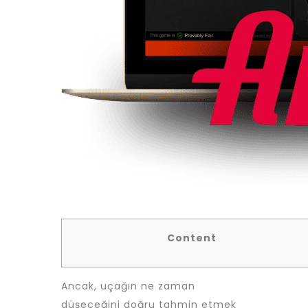
Content
Ancak, uçağın ne zaman
düşeceğini doğru tahmin etmek