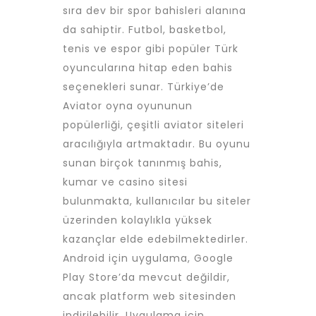
sıra dev bir spor bahisleri alanına
da sahiptir. Futbol, basketbol,
tenis ve espor gibi popüler Türk
oyuncularına hitap eden bahis
seçenekleri sunar. Türkiye’de
Aviator oyna
oyununun
popülerliği, çeşitli aviator siteleri
aracılığıyla artmaktadır. Bu oyunu
sunan birçok tanınmış bahis,
kumar ve casino sitesi
bulunmakta, kullanıcılar bu siteler
üzerinden kolaylıkla yüksek
kazançlar elde edebilmektedirler.
Android için uygulama, Google
Play Store’da mevcut değildir,
ancak platform web sitesinden
indirilebilir. Uygulama için