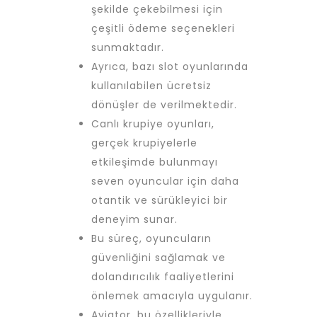
şekilde çekebilmesi için
çeşitli ödeme seçenekleri
sunmaktadır.
Ayrıca, bazı slot oyunlarında
kullanılabilen ücretsiz
dönüşler de verilmektedir.
Canlı krupiye oyunları,
gerçek krupiyelerle
etkileşimde bulunmayı
seven oyuncular için daha
otantik ve sürükleyici bir
deneyim sunar.
Bu süreç, oyuncuların
güvenliğini sağlamak ve
dolandırıcılık faaliyetlerini
önlemek amacıyla uygulanır.
Aviator, bu özellikleriyle,