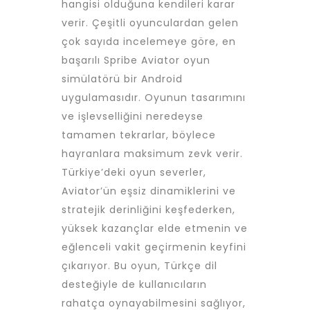
hangisi olduğuna kendileri karar
verir. Çeşitli oyunculardan gelen
çok sayıda incelemeye göre, en
başarılı Spribe Aviator oyun
simülatörü bir Android
uygulamasıdır. Oyunun tasarımını
ve işlevselliğini neredeyse
tamamen tekrarlar, böylece
hayranlara maksimum zevk verir.
Türkiye’deki oyun severler,
Aviator’ün eşsiz dinamiklerini ve
stratejik derinliğini keşfederken,
yüksek kazançlar elde etmenin ve
eğlenceli vakit geçirmenin keyfini
çıkarıyor. Bu oyun, Türkçe dil
desteğiyle de kullanıcıların
rahatça oynayabilmesini sağlıyor,