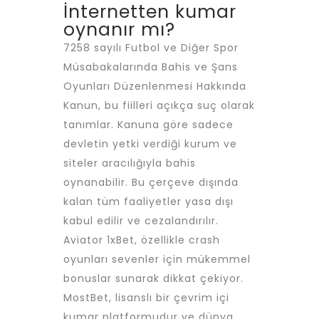
İnternetten kumar
oynanır mı?
7258 sayılı Futbol ve Diğer Spor
Müsabakalarında Bahis ve Şans
Oyunları Düzenlenmesi Hakkında
Kanun, bu fiilleri açıkça suç olarak
tanımlar. Kanuna göre sadece
devletin yetki verdiği kurum ve
siteler aracılığıyla bahis
oynanabilir. Bu çerçeve dışında
kalan tüm faaliyetler yasa dışı
kabul edilir ve cezalandırılır.
Aviator 1xBet, özellikle crash
oyunları sevenler için mükemmel
bonuslar sunarak dikkat çekiyor.
MostBet, lisanslı bir çevrim içi
kumar platformudur ve dünya