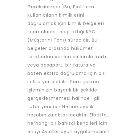
Gereksinimleri)Bu, Platform
kullanıcıların kimliklerini
doğrulamak için kimlik belgeleri
sunmalarını talep ettiği KYC
(Müşterini Tanı) sürecidir. Bu
belgeler arasında hükümet
tarafından verilen bir kimlik kartı
veya pasaport, bir fatura ve
bazen ekstra doğrulama için bir
selfie yer alabilir. Para çekme
işleminizin başarılı bir şekilde
gerçekleşmemesi halinde ilgili
tutar yeniden Nesine üyelik
hesabınıza aktarılacaktır. Elbette,
herhangi bir bahisçi kendileri için
en iyi Aviator oyun uygulamasının