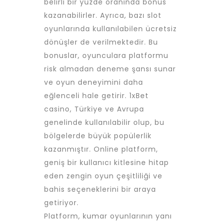
belirli bir yüzde oranında bonus
kazanabilirler. Ayrıca, bazı slot
oyunlarında kullanılabilen ücretsiz
dönüşler de verilmektedir. Bu
bonuslar, oyunculara platformu
risk almadan deneme şansı sunar
ve oyun deneyimini daha
eğlenceli hale getirir. 1xBet
casino, Türkiye ve Avrupa
genelinde kullanılabilir olup, bu
bölgelerde büyük popülerlik
kazanmıştır. Online platform,
geniş bir kullanıcı kitlesine hitap
eden zengin oyun çeşitliliği ve
bahis seçeneklerini bir araya
getiriyor.
Platform, kumar oyunlarının yanı