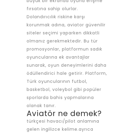
büyük bir ekranda oyuna erişme
fırsatına sahip olurlar.
Dolandırıcılık riskine karşı
korunmak adına, aviator güvenilir
siteler seçimi yaparken dikkatli
olmanız gerekmektedir. Bu tür
promosyonlar, platformun sadık
oyuncularına ek avantajlar
sunarak, oyun deneyimlerini daha
ödüllendirici hale getirir. Platform,
Türk oyuncularının futbol,
basketbol, voleybol gibi popüler
sporlarda bahis yapmalarına
olanak tanır.
Aviatör ne demek?
türkçesi havacı/pilot anlamına
gelen ingilizce kelime.ayrıca