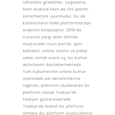
rahatlıkla girebilirler. Uygulama,
hem Android hem de iOS işletim
sistemleriyle uyumludur, bu da
kullanıcıların farklı platformlardan
erişimini kolaylaştırır. 2016’da
Curacao yargı alanı altında
oluşturulan oyun portalı, spor
bahisleri, online casino ve poker
odası olmak üzere üç tür kumar
aktivitesini desteklemektedir.
Türk hükümetinin online kumar
üzerindeki sıkı denetimlerine
rağmen, platform uluslararası bir
platform olarak Türkiye’de
faaliyet göstermektedir.
Türkiye’de lisanslı bir platform
olmasa da, platform oyuncularına