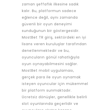
zaman şeffaflık ilkesine sadık
kalır. Bu, platformun sadece
eğlence değil, aynı zamanda
güvenli bir oyun deneyimi
sunduğunun bir göstergesidir.
MostBet TR giriş, sektördeki en iyi
lisans veren kuruluşlar tarafından
denetlenmektedir ve bu,
oyuncuların gönül rahatlığıyla
oyun oynayabilmesini sağlar.
MostBet mobil uygulaması,
gerçek para ile oyun oynamak
isteyen oyuncular için mükemmel
bir platform sunmaktadır.
Ücretsiz dönüşler, genellikle belirli
slot oyunlarında geçerlidir ve