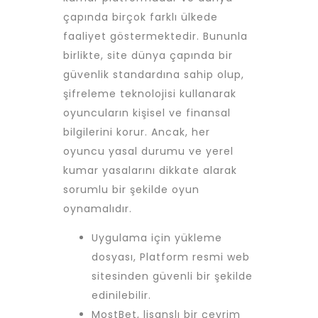
çapında birçok farklı ülkede
faaliyet göstermektedir. Bununla
birlikte, site dünya çapında bir
güvenlik standardına sahip olup,
şifreleme teknolojisi kullanarak
oyuncuların kişisel ve finansal
bilgilerini korur. Ancak, her
oyuncu yasal durumu ve yerel
kumar yasalarını dikkate alarak
sorumlu bir şekilde oyun
oynamalıdır.
Uygulama için yükleme
dosyası, Platform resmi web
sitesinden güvenli bir şekilde
edinilebilir.
MostBet, lisanslı bir çevrim