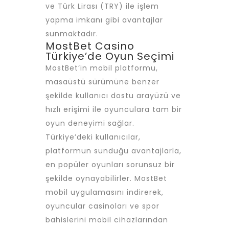
ve Türk Lirası (TRY) ile işlem
yapma imkanı gibi avantajlar
sunmaktadır.
MostBet Casino
Türkiye’de Oyun Seçimi
MostBet’in mobil platformu,
masaüstü sürümüne benzer
şekilde kullanıcı dostu arayüzü ve
hızlı erişimi ile oyunculara tam bir
oyun deneyimi sağlar.
Türkiye’deki kullanıcılar,
platformun sunduğu avantajlarla,
en popüler oyunları sorunsuz bir
şekilde oynayabilirler. MostBet
mobil uygulamasını indirerek,
oyuncular casinoları ve spor
bahislerini mobil cihazlarından