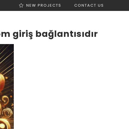
NEW PROJECTS
CONTACT US
count
Get Construction Estimate
m giriş bağlantısıdır