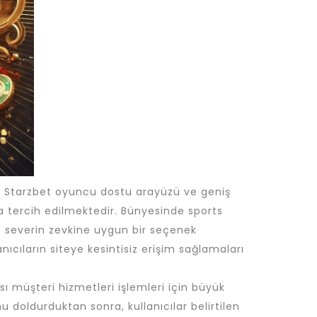
r. Starzbet oyuncu dostu arayüzü ve geniş
kça tercih edilmektedir. Bünyesinde sports
is severin zevkine uygun bir seçenek
ıcıların siteye kesintisiz erişim sağlamaları
ı müşteri hizmetleri işlemleri için büyük
u doldurduktan sonra, kullanıcılar belirtilen