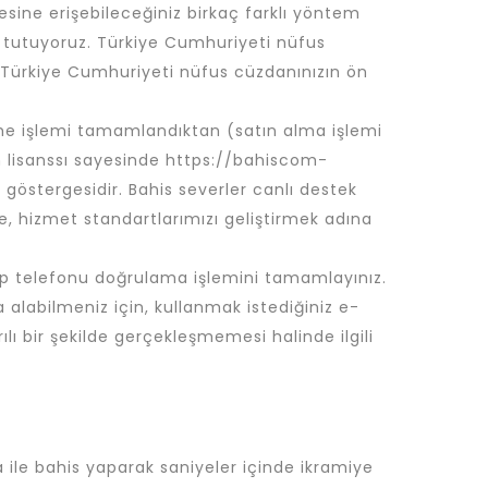
resine erişebileceğiniz birkaç farklı yöntem
da tutuyoruz. Türkiye Cumhuriyeti nüfus
z. Türkiye Cumhuriyeti nüfus cüzdanınızın ön
tme işlemi tamamlandıktan (satın alma işlemi
n lisanssı sayesinde
https://bahiscom-
 göstergesidir. Bahis severler canlı destek
ise, hizmet standartlarımızı geliştirmek adına
cep telefonu doğrulama işlemini tamamlayınız.
a alabilmeniz için, kullanmak istediğiniz e-
ı bir şekilde gerçekleşmemesi halinde ilgili
ile bahis yaparak saniyeler içinde ikramiye