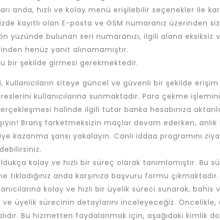
rı anda, hızlı ve kolay menü erişilebilir seçenekler ile karş
izde kayıtlı olan E-posta ve GSM numaranız üzerinden sizi 
 yüzünde bulunan seri numaranızı, ilgili alana eksiksiz v
rinden henüz yanıt alınamamıştır.
ğru bir şekilde girmesi gerekmektedir.
kullanıcıların siteye güncel ve güvenli bir şekilde erişi
dreslerini kullanıcılarına sunmaktadır. Para çekme işlemin
 gerçekleşmesi halinde ilgili tutar banka hesabınıza aktarıl
 taşıyın! Branş farketmeksizin maçlar devam ederken, anlı
miye kazanma şansı yakalayın. Canlı iddaa programını ziy
ebilirsiniz.
i oldukça kolay ve hızlı bir süreç olarak tanımlamıştır. Bu 
e tıkladığınız anda karşınıza başvuru formu çıkmaktadır.
llanıcılarına kolay ve hızlı bir üyelik süreci sunarak, bahis
 ve üyelik sürecinin detaylarını inceleyeceğiz. Öncelikle, 
ıdır. Bu hizmetten faydalanmak için, aşağıdaki kimlik d