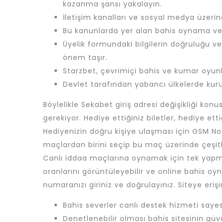
kazanma şansı yakalayın.
İletişim kanalları ve sosyal medya üzerin
Bu kanunlarda yer alan bahis oynama v
Üyelik formundaki bilgilerin doğruluğu v
önem taşır.
Starzbet, çevrimiçi bahis ve kumar oyunl
Devlet tarafından yabancı ülkelerde kuru
Böylelikle Sekabet giriş adresi değişikliği kon
gerekiyor. Hediye ettiğiniz biletler, hediye et
Hediyenizin doğru kişiye ulaşması için GSM N
maçlardan birini seçip bu maç üzerinde çeşitli
Canlı iddaa maçlarına oynamak için tek yapma
oranlarını görüntüleyebilir ve online bahis oy
numaranızı giriniz ve doğrulayınız. Siteye erişi
Bahis severler canlı destek hizmeti sayesin
Denetlenebilir olması bahis sitesinin güv