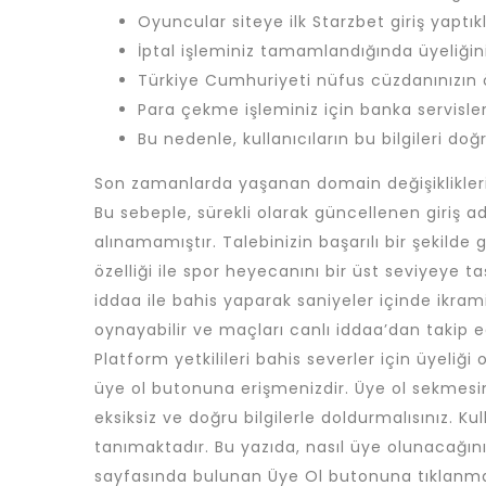
Oyuncular siteye ilk Starzbet giriş yaptıkla
İptal işleminiz tamamlandığında üyeliğin
Türkiye Cumhuriyeti nüfus cüzdanınızın ön
Para çekme işleminiz için banka servisle
Bu nedenle, kullanıcıların bu bilgileri do
Son zamanlarda yaşanan domain değişiklikleri, 
Bu sebeple, sürekli olarak güncellenen giriş a
alınamamıştır. Talebinizin başarılı bir şekilde
özelliği ile spor heyecanını bir üst seviyeye
iddaa ile bahis yaparak saniyeler içinde ikra
oynayabilir ve maçları canlı iddaa’dan takip ed
Platform yetkilileri bahis severler için üyeliğ
üye ol butonuna erişmenizdir. Üye ol sekmesin
eksiksiz ve doğru bilgilerle doldurmalısınız. Ku
tanımaktadır. Bu yazıda, nasıl üye olunacağını
sayfasında bulunan Üye Ol butonuna tıklanmal