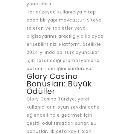
yönetebilir.
Her düzeyde kullanıcıya hitap
eden bir yapı mevcuttur. Siteye,
telefon ve tabletler veya
bilgisayarınız aracılığıyla kolayca
erişebilirsiniz. Platform, özellikle
2024 yılında da Türk oyuncular
için tasarladığı promosyonlarla
pazarın liderliğini sürdürüyor.
Glory Casino
Bonusları: Büyük
Ödüller
Glory Casino Türkiye, yerel
kullanıcıların oyun zevkini daha
eğlenceli hale getirmek için
çeşitli ödül fırsatları sunar. Bu
bonuslar, ilk defa kayıt olan