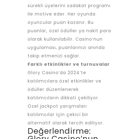
sürekli üyelerini sadakat programı
ile motive eder. Her oyunda
oyuncular puan kazanır. Bu
puanlar, özel ödüller ya nakit para
olarak kullanılabilir. Casino’nun
uygulaması, puanlarınızı anında
takip etmenizi sağlar.
Farklı etkinlikler ve turnuvalar
Glory Casino’da 2024’te
katılımcılara özel etkinlikler ve
ödüller düzenlenerek
katılımcıların dikkati çekiliyor.
Özel jackpot yarışmaları
katılımcılar için çekici bir
alternatif olarak tercih ediliyor.
Değerlendirme:
Glory Casino’nun