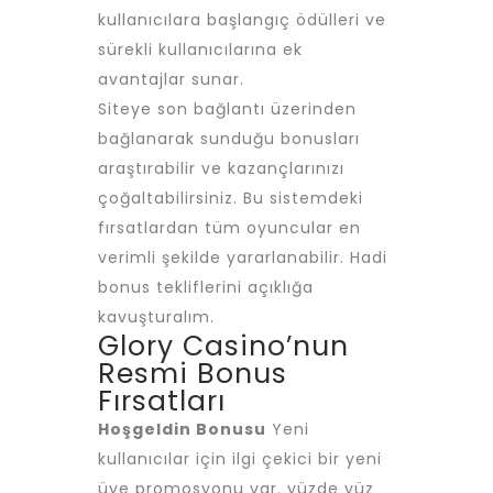
kullanıcılara başlangıç ödülleri ve
sürekli kullanıcılarına ek
avantajlar sunar.
Siteye son bağlantı üzerinden
bağlanarak sunduğu bonusları
araştırabilir ve kazançlarınızı
çoğaltabilirsiniz. Bu sistemdeki
fırsatlardan tüm oyuncular en
verimli şekilde yararlanabilir. Hadi
bonus tekliflerini açıklığa
kavuşturalım.
Glory Casino’nun
Resmi Bonus
Fırsatları
Hoşgeldin Bonusu
Yeni
kullanıcılar için ilgi çekici bir yeni
üye promosyonu var. yüzde yüz