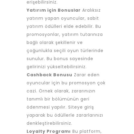
erişebilirsiniz.
Yatırım için Bonuslar
Aralıksız
yatırım yapan oyuncular, sabit
yatırım ödülleri elde edebilir. Bu
promosyonlar, yatırım tutarınıza
bağlı olarak şekillenir ve
çoğunlukla seçili oyun türlerinde
sunulur. Bu bonus sayesinde
gelirinizi yükseltebilirsiniz.
Cashback Bonusu
Zarar eden
oyuncular için bu promosyon çok
cazi. Örnek olarak, zararınızın
tanımlı bir bölümünün geri
ödenmesi yapılır. Siteye giriş
yaparak bu ödüllerle zararlarınızı
denkleştirebilirsiniz.
Loyalty Programı
Bu platform,