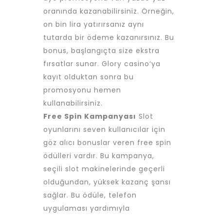
oranında kazanabilirsiniz. Örneğin,
on bin lira yatırırsanız aynı
tutarda bir ödeme kazanırsınız. Bu
bonus, başlangıçta size ekstra
fırsatlar sunar.
Glory casino
‘ya
kayıt olduktan sonra bu
promosyonu hemen
kullanabilirsiniz.
Free Spin Kampanyası
Slot
oyunlarını seven kullanıcılar için
göz alıcı bonuslar veren free spin
ödülleri vardır. Bu kampanya,
seçili slot makinelerinde geçerli
olduğundan, yüksek kazanç şansı
sağlar. Bu ödüle, telefon
uygulaması yardımıyla