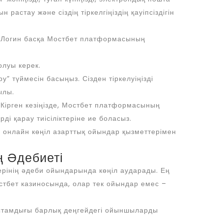
 растау және сіздің тіркелгіңіздің қауіпсіздігін
ыз. Логин басқа Мостбет платформасының
болуы керек.
” түймесін басыңыз. Сізден тіркелуіңізді
ылы.
ы. Кірген кезіңізде, Мостбет платформасының
і қарау тиісіліктеріне ие боласыз.
 онлайн көңіл азарттық ойындар қызметтерімен
 Әдебиеті
ерінің әдеби ойындарында көңіл аударады. Ең
остбет казиносында, олар тек ойындар емес –
 ұстамдығы барлық деңгейдегі ойыншыларды