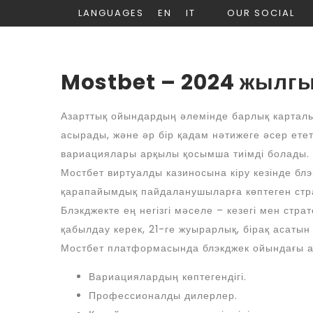
LANGUAGES
EN
IT
OUR SOCIAL
Mostbet – 2024 жылгы
Азарттық ойындардың әлемінде барлық карталы
асырады, және әр бір қадам нәтижеге әсер ете
вариациялары арқылы қосымша тиімді болады.
Мостбет виртуалды казиносына кіру кезінде бл
қарапайымдық пайдаланушыларға көптеген стра
Блэкджекте ең негізгі мәселе – кезегі мен ст
қабылдау керек, 21-ге жуырарлық, бірақ асатын
Мостбет платформасында блэкджек ойындағы 
Вариациялардың көптегендігі.
Профессионалды дилерлер.