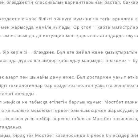
н блэкджектің классикалық варианттарынан бастап, баккара
кездестілік және білікті ойнауға мүмкіндігін тегін арнал
ен жарысуда мәміле қылады. Әр стол – карта мағистрлері
ған емес, осында да интуиция мен қарсыластағандарды оқуғ
ір көрінісі – блэкджек. Бұл өте жәйел және қызықтыратын о
қасында дұрыс шешімдер қабылдау маңызды. Блэкджек – б
ек азарт пен шынайы даму емес. Бұл достармен уақыт өткіз
іргі технологиялар бар кезде кез-келген уақытта және кез-
едергі жасауды.
 жеңіске не табысқа өтілетін барлық жұмыс. Мостбет казино
Сіз көпшілікке мемлекеттерден ойыншылармен жарысудың 
, сіз өзіңіз үшін кейбір нәрсені табасыз. Мостбет казинос
таңдаңыз.
аңыз, бірақ тек Мостбет казиносында бірлесе білесіздер жә