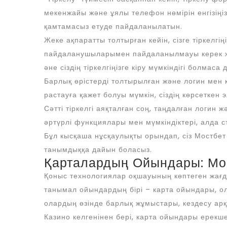
мекенжайы және ұялы телефон нөмірін енгізіңіз. М
қамтамасыз етуде пайдаланылатын.
Жеке ақпаратты толтырған кейін, сізге тіркелг
пайдаланушыларымен пайдаланылмауы керек 
әне сіздің тіркелгіңізге кіру мүмкіндігі болмаса
Барлық өрістерді толтырылған және логин мен кі
растауға қажет болуы мүмкін, сіздің көрсеткен
Сәтті тіркелгі аяқталған соң, таңдалған логин ж
әртүрлі функциялары мен мүмкіндіктері, алда с
Бұл кысқаша нұсқаулықты орындап, сіз Мостбе
танымдыққа дайын боласыз.
Қарталардың Ойындары: Мос
Қоныс технологиялар оқшауының көптеген жағда
танымал ойындардың бірі – карта ойындары, ола
олардың өзінде барлық жұмыстары, кездесу арқ
Казино келгенінен бері, карта ойындары ерекш